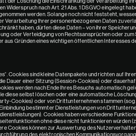
tt der Löschung die Einschränkung der Verarbeitung Ihre
n Widerspruch nach Art. 21 Abs. 1 DSGVO eingelegt haben
genommen werden. Solange noch nicht feststeht, wessen
er Verarbeitung Ihrer personenbezogenen Daten zu verlan
ränkt haben, dürfen diese Daten – von ihrer Speicherun
übung oder Verteidigung von Rechtsansprüchen oder zum 
er aus Gründen eines wichtigen öffentlichen Interesses d
“. Cookies sind kleine Datenpakete und richten auf Ihre
ie Dauer einer Sitzung (Session-Cookies) oder dauerhaf
ookies werden nach Ende Ihres Besuchs automatisch gel
ie diese selbst löschen oder eine automatische Löschung
arty-Cookies) oder von Drittunternehmen stammen (sog.
inbindung bestimmter Dienstleistungen von Drittunterne
dienstleistungen). Cookies haben verschiedene Funktione
tenfunktionen ohne diese nicht funktionieren würden (z. 
ere Cookies können zur Auswertung des Nutzerverhaltens
rchführung des elektronischen Kommunikationsvorgangs, 