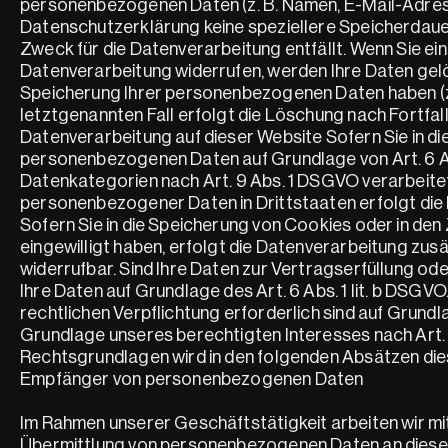
personenbezogenen Daten (z. B. Namen, E-Mail-Adresse
Datenschutzerklärung keine speziellere Speicherdauer
Zweck für die Datenverarbeitung entfällt. Wenn Sie ei
Datenverarbeitung widerrufen, werden Ihre Daten gelös
Speicherung Ihrer personenbezogenen Daten haben (z. 
letztgenannten Fall erfolgt die Löschung nach Fortfal
Datenverarbeitung auf dieser Website Sofern Sie in die
personenbezogenen Daten auf Grundlage von Art. 6 Abs.
Datenkategorien nach Art. 9 Abs. 1 DSGVO verarbeitet 
personenbezogener Daten in Drittstaaten erfolgt die 
Sofern Sie in die Speicherung von Cookies oder in den Zu
eingewilligt haben, erfolgt die Datenverarbeitung zusät
widerrufbar. Sind Ihre Daten zur Vertragserfüllung od
Ihre Daten auf Grundlage des Art. 6 Abs. 1 lit. b DSGVO.
rechtlichen Verpflichtung erforderlich sind auf Grundla
Grundlage unseres berechtigten Interesses nach Art. 6 A
Rechtsgrundlagen wird in den folgenden Absätzen die
Empfänger von personenbezogenen Daten
Im Rahmen unserer Geschäftstätigkeit arbeiten wir mit
Übermittlung von personenbezogenen Daten an diese 