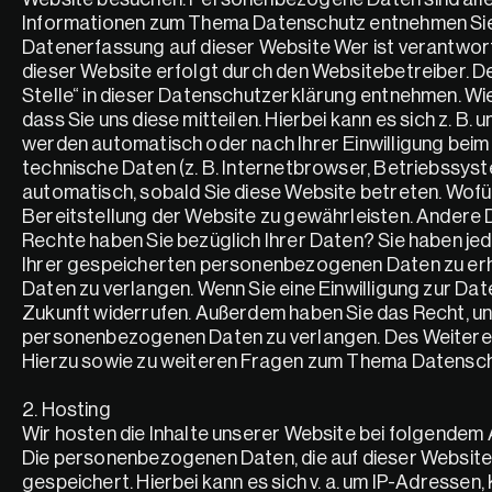
Informationen zum Thema Datenschutz entnehmen Sie 
Datenerfassung auf dieser Website Wer ist verantwort
dieser Website erfolgt durch den Websitebetreiber. D
Stelle“ in dieser Datenschutzerklärung entnehmen. Wie
dass Sie uns diese mitteilen. Hierbei kann es sich z. B.
werden automatisch oder nach Ihrer Einwilligung beim
technische Daten (z. B. Internetbrowser, Betriebssyst
automatisch, sobald Sie diese Website betreten. Wofür 
Bereitstellung der Website zu gewährleisten. Andere
Rechte haben Sie bezüglich Ihrer Daten? Sie haben je
Ihrer gespeicherten personenbezogenen Daten zu erha
Daten zu verlangen. Wenn Sie eine Einwilligung zur Date
Zukunft widerrufen. Außerdem haben Sie das Recht, u
personenbezogenen Daten zu verlangen. Des Weiteren 
Hierzu sowie zu weiteren Fragen zum Thema Datenschu
2. Hosting
Wir hosten die Inhalte unserer Website bei folgendem
Die personenbezogenen Daten, die auf dieser Website 
gespeichert. Hierbei kann es sich v. a. um IP-Adresse