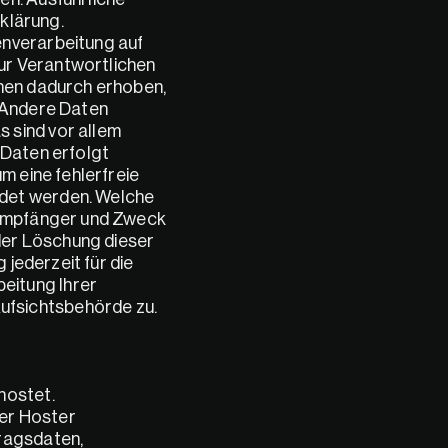
lärung. 
nverarbeitung auf 
r Verantwortlichen 
nen dadurch erhoben, 
. Andere Daten 
sind vor allem 
Daten erfolgt 
 eine fehlerfreie 
det werden. Welche 
 Empfänger und Zweck 
er Löschung dieser 
jederzeit für die 
itung Ihrer 
fsichtsbehörde zu. 
hostet.
er Hoster 
ragsdaten, 