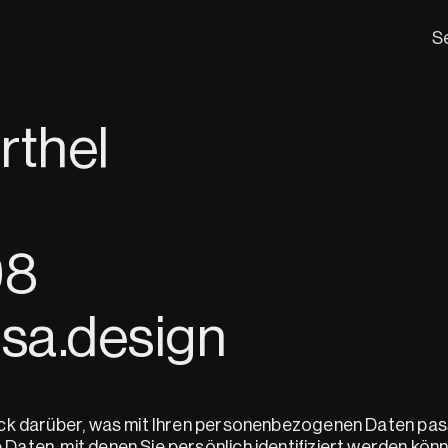
S
rthel
98
esa.design
ck darüber, was mit Ihren personenbezogenen Daten passi
ten, mit denen Sie persönlich identifiziert werden könne