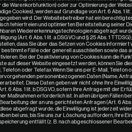
r die Warenkorbfunktion) oder zur Optimierung der Website
ge Cookies), werden auf Grundlage von Art. 6 Abs. 1 lit.
egeben wird. Der Websitebetreiber hat ein berechtigtes 
ch fehlerfreien und optimierten Bereitstellung seiner Die
ichbaren Wiedererkennungstechnologien abgefragt wurde, 
igung (Art. 6 Abs. 1 lit. a DSGVO und § 25 Abs. 1 TTDSG); d
nstellen, dass Sie über das Setzen von Cookies informiert
ür bestimmte Fälle oder generell ausschließen sowie das 
ieren. Bei der Deaktivierung von Cookies kann die Funkti
te auf dieser Website eingesetzt werden, können Sie dies
Telefon oder Telefax Wenn Sie uns per E-Mail, Telefon o
aus hervorgehenden personenbezogenen Daten (Name, Anfr
arbeitet. Diese Daten geben wir nicht ohne Ihre Einwillig
. 6 Abs. 1 lit. b DSGVO, sofern Ihre Anfrage mit der Erfül
Maßnahmen erforderlich ist. In allen übrigen Fällen ber
earbeitung der an uns gerichteten Anfragen (Art. 6 Abs. 1
n diese abgefragt wurde; die Einwilligung ist jederzeit wider
n bei uns, bis Sie uns zur Löschung auffordern, Ihre Einw
peicherung entfällt (z. B. nach abgeschlossener Bearbeit