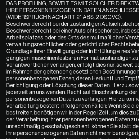
DAS PROFILING, SOWEIT ES MIT SOLCHER DIREKT
IHRE PERSONENBEZOGENEN DATEN ANSCHLIESSE
(WIDERSPRUCH NACH ART. 21 ABS. 2 DSGVO).
Beschwerderecht bei der zuständigen Aufsichtsbehörd
Beschwerderecht bei einer Aufsichtsbehörde, insbeson
Arbeitsplatzes oder des Orts des mutmaßlichen Vers
verwaltungsrechtlicher oder gerichtlicher Rechtsbehel
Grundlage Ihrer Einwilligung oder in Erfüllung eines Ve
gängigen, maschinenlesbaren Format aushändigen zu la
Verantwortlichen verlangen, erfolgt dies nur, soweit e
im Rahmen der geltenden gesetzlichen Bestimmungen je
personenbezogenen Daten, deren Herkunft und Empfän
Berichtigung oder Löschung dieser Daten. Hierzu so
jederzeit an uns wenden. Recht auf Einschränkung der 
personenbezogenen Daten zu verlangen. Hierzu können 
Verarbeitung besteht in folgenden Fällen: Wenn Sie di
bestreiten, benötigen wir in der Regel Zeit, um dies zu
der Verarbeitung Ihrer personenbezogenen Daten zu 
unrechtmäßig geschah/geschieht, können Sie statt de
Ihre personenbezogenen Daten nicht mehr benötigen, 