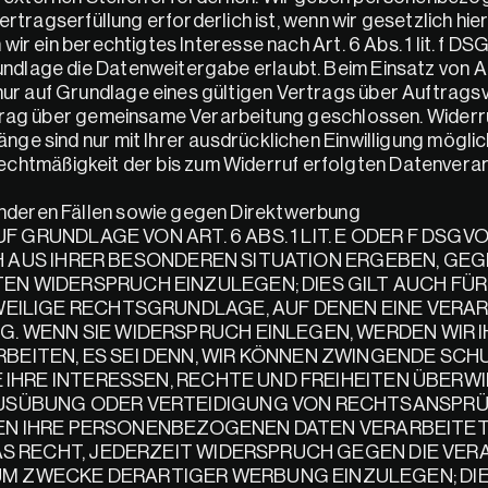
rtragserfüllung erforderlich ist, wenn wir gesetzlich hierz
r ein berechtigtes Interesse nach Art. 6 Abs. 1 lit. f DS
dlage die Datenweitergabe erlaubt. Beim Einsatz von A
 auf Grundlage eines gültigen Vertrags über Auftragsve
trag über gemeinsame Verarbeitung geschlossen. Widerruf 
e sind nur mit Ihrer ausdrücklichen Einwilligung möglich.
e Rechtmäßigkeit der bis zum Widerruf erfolgten Datenverar
nderen Fällen sowie gegen Direktwerbung
F GRUNDLAGE VON ART. 6 ABS. 1 LIT. E ODER F DSGV
CH AUS IHRER BESONDEREN SITUATION ERGEBEN, GEGE
 WIDERSPRUCH EINZULEGEN; DIES GILT AUCH FÜR E
EILIGE RECHTSGRUNDLAGE, AUF DENEN EINE VERAR
 WENN SIE WIDERSPRUCH EINLEGEN, WERDEN WIR I
EITEN, ES SEI DENN, WIR KÖNNEN ZWINGENDE SCH
 IHRE INTERESSEN, RECHTE UND FREIHEITEN ÜBERWI
USÜBUNG ODER VERTEIDIGUNG VON RECHTSANSPRÜ
RDEN IHRE PERSONENBEZOGENEN DATEN VERARBEITET,
S RECHT, JEDERZEIT WIDERSPRUCH GEGEN DIE VERA
ZWECKE DERARTIGER WERBUNG EINZULEGEN; DIES 