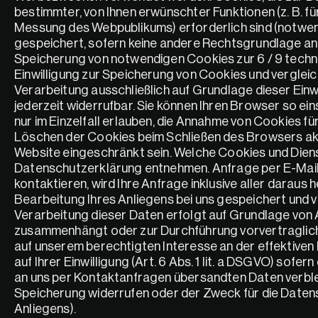
bestimmter, von Ihnen erwünschter Funktionen (z. B. fü
Messung des Webpublikums) erforderlich sind (notwendi
gespeichert, sofern keine andere Rechtsgrundlage ang
Speicherung von notwendigen Cookies zur 6 / 9 technis
Einwilligung zur Speicherung von Cookies und vergle
Verarbeitung ausschließlich auf Grundlage dieser Einwill
jederzeit widerrufbar. Sie können Ihren Browser so ei
nur im Einzelfall erlauben, die Annahme von Cookies f
Löschen der Cookies beim Schließen des Browsers aktiv
Website eingeschränkt sein. Welche Cookies und Diens
Datenschutzerklärung entnehmen. Anfrage per E-Mail, 
kontaktieren, wird Ihre Anfrage inklusive aller dar
Bearbeitung Ihres Anliegens bei uns gespeichert und ver
Verarbeitung dieser Daten erfolgt auf Grundlage von Art
zusammenhängt oder zur Durchführung vorvertraglicher 
auf unserem berechtigten Interesse an der effektiven B
auf Ihrer Einwilligung (Art. 6 Abs. 1 lit. a DSGVO) sofer
an uns per Kontaktanfragen übersandten Daten verbleibe
Speicherung widerrufen oder der Zweck für die Datens
Anliegens).