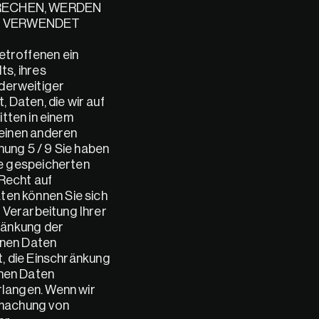
RECHEN, WERDEN 
 VERWENDET 
troffenen ein 
, ihres 
erweitiger 
Daten, die wir auf 
tten in einem 
einen anderen 
ung 5 / 9 Sie haben 
e gespeicherten 
echt auf 
n können Sie sich 
Verarbeitung Ihrer 
änkung der 
nen Daten 
, die Einschränkung 
nen Daten 
langen. Wenn wir 
machung von 