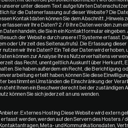
unserer unter diesem Text aufgeführten Datenschutzerk
lich für die Datenerfassung auf dieser Website? Die Date
essen Kontaktdaten können Sie dem Abschnitt „Hinweis zu
 erfassen wir Ihre Daten? 2 / 9 Ihre Daten werden zum ei
 um Daten handeln, die Sie in ein Kontaktformular eingeben
 Besuch der Website durch unsere ITSysteme erfasst. Das 
em oder Uhrzeit des Seitenaufrufs). Die Erfassung dieser 
nutzen wir Ihre Daten? Ein Teil der Daten wird erhoben, um
 Daten können zur Analyse Ihres Nutzerverhaltens verwen
derzeit das Recht, unentgeltlich Auskunft über Herkunft,
lten. Sie haben außerdem ein Recht, die Berichtigung od
nverarbeitung erteilt haben, können Sie diese Einwilligung 
nter bestimmten Umständen die Einschränkung der Verarbe
steht Ihnen ein Beschwerderecht bei der zuständigen Au
tz können Sie sich jederzeit an uns wenden.
 Anbieter: Externes Hosting Diese Website wird extern ge
erfasst werden, werden auf den Servern des Hosters / d
n, Kontaktanfragen, Meta- und Kommunikationsdaten, Vert