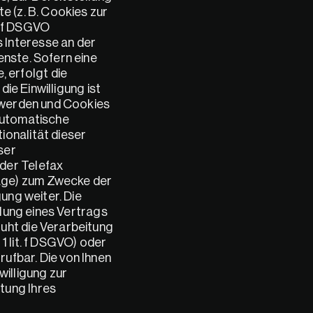
 (z. B. Cookies zur 
 f DSGVO 
Interesse an der 
nste. Sofern eine 
erfolgt die 
ie Einwilligung ist 
 werden und Cookies 
automatische 
onalität dieser 
er 
der Telefax 
age) zum Zwecke der 
ung weiter. Die 
lung eines Vertrags 
uht die Verarbeitung 
 lit. f DSGVO) oder 
rufbar. Die von Ihnen 
illigung zur 
ung Ihres 