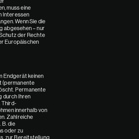
r 
, muss eine 
 Interessen 
gen. Wenn Sie die 
g abgesehen – nur 
Schutz der Rechte 
er Europäischen 
m Endgerät keinen 
t (permanente 
öscht. Permanente 
 durch Ihren 
 Third-
hmen innerhalb von 
n. Zahlreiche 
B. die 
 oder zu 
zur Bereitstellung 