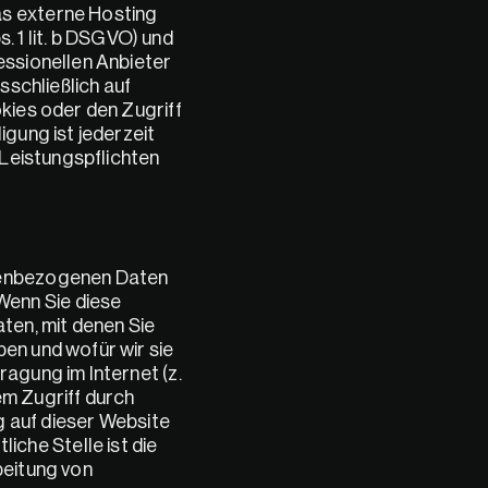
s externe Hosting 
1 lit. b DSGVO) und 
ssionellen Anbieter 
schließlich auf 
kies oder den Zugriff 
gung ist jederzeit 
Leistungspflichten 
nenbezogenen Daten 
enn Sie diese 
n, mit denen Sie 
en und wofür wir sie 
agung im Internet (z. 
m Zugriff durch 
g auf dieser Website 
he Stelle ist die 
eitung von 