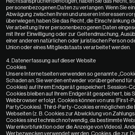
Rechtsansprüchen benötigen, haben Sie das Recht, sta
personenbezogenen Daten zu verlangen. Wenn Sie eine
Abwägung zwischen Ihren und unseren Interessen vor
überwiegen, haben Sie das Recht, die Einschränkung d
Verarbeitung Ihrer personenbezogenen Daten eingesch
mit Ihrer Einwilligung oder zur Geltendmachung, Aus
einer anderen natürlichen oder juristischen Person od
Union oder eines Mitgliedstaats verarbeitet werden.
4. Datenerfassung auf dieser Website
Cookies
Unsere Internetseiten verwenden so genannte „Cookies
Schaden an. Sie werden entweder vorübergehend für d
Cookies) auf Ihrem Endgerät gespeichert. Session-C
Cookies bleiben auf Ihrem Endgerät gespeichert, bis S
Webbrowser erfolgt. Cookies können von uns (First-P
PartyCookies). Third-Party-Cookies ermöglichen die E
Webseiten (z. B. Cookies zur Abwicklung von Zahlungs
Cookies sind technisch notwendig, da bestimmte Websei
Warenkorbfunktion oder die Anzeige von Videos). And
Werbezwecken verwendet werden. Cookies, die zur Du