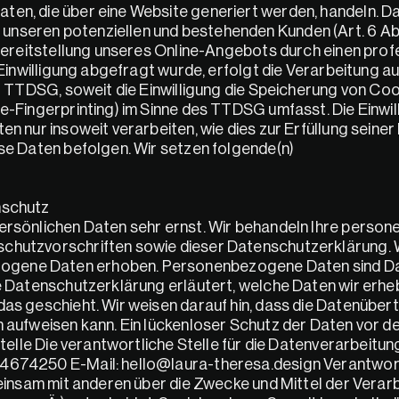
ten, die über eine Website generiert werden, handeln. Da
nseren potenziellen und bestehenden Kunden (Art. 6 Abs. 
 Bereitstellung unseres Online-Angebots durch einen profe
 Einwilligung abgefragt wurde, erfolgt die Verarbeitung aus
 1 TTDSG, soweit die Einwilligung die Speicherung von Coo
-Fingerprinting) im Sinne des TTDSG umfasst. Die Einwilli
n nur insoweit verarbeiten, wie dies zur Erfüllung seiner 
ese Daten befolgen. Wir setzen folgende(n)
nschutz
persönlichen Daten sehr ernst. Wir behandeln Ihre perso
chutzvorschriften sowie dieser Datenschutzerklärung. W
gene Daten erhoben. Personenbezogene Daten sind Date
e Datenschutzerklärung erläutert, welche Daten wir erheb
as geschieht. Wir weisen darauf hin, dass die Datenübertr
n aufweisen kann. Ein lückenloser Schutz der Daten vor de
Stelle Die verantwortliche Stelle für die Datenverarbeitun
4674250 E-Mail: hello@laura-theresa.design Verantwortlic
meinsam mit anderen über die Zwecke und Mittel der Verarb