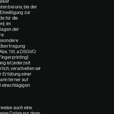
eser 
 bei uns, bis der 
nwilligung zur 
 für die 
); im 
lagen der 
e 
besondere 
 Übertragung 
. 1 lit. a DSGVO. 
ingerprinting) 
g ist jederzeit 
ich, verarbeiten wir 
 Erfüllung einer 
ann ferner auf 
l einschlägigen 
weise auch eine 
ene Daten nur dann 