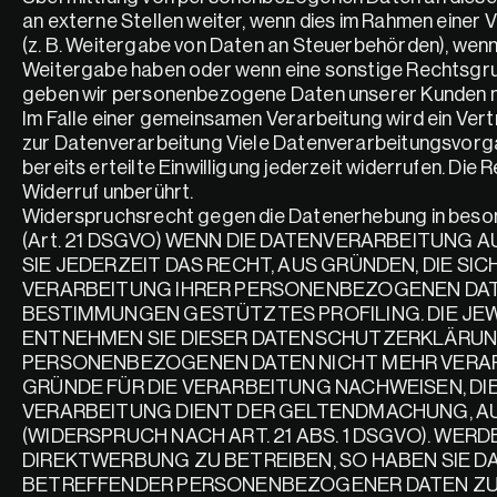
an externe Stellen weiter, wenn dies im Rahmen einer Ve
(z. B. Weitergabe von Daten an Steuerbehörden), wenn wi
Weitergabe haben oder wenn eine sonstige Rechtsgrun
geben wir personenbezogene Daten unserer Kunden nur
Im Falle einer gemeinsamen Verarbeitung wird ein Ver
zur Datenverarbeitung Viele Datenverarbeitungsvorgäng
bereits erteilte Einwilligung jederzeit widerrufen. Di
Widerruf unberührt.
Widerspruchsrecht gegen die Datenerhebung in beso
(Art. 21 DSGVO) WENN DIE DATENVERARBEITUNG AU
SIE JEDERZEIT DAS RECHT, AUS GRÜNDEN, DIE SI
VERARBEITUNG IHRER PERSONENBEZOGENEN DATEN
BESTIMMUNGEN GESTÜTZTES PROFILING. DIE JEW
ENTNEHMEN SIE DIESER DATENSCHUTZERKLÄRUNG.
PERSONENBEZOGENEN DATEN NICHT MEHR VERARB
GRÜNDE FÜR DIE VERARBEITUNG NACHWEISEN, DIE
VERARBEITUNG DIENT DER GELTENDMACHUNG, A
(WIDERSPRUCH NACH ART. 21 ABS. 1 DSGVO). WE
DIREKTWERBUNG ZU BETREIBEN, SO HABEN SIE DA
BETREFFENDER PERSONENBEZOGENER DATEN ZUM 