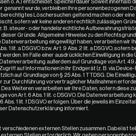
n o. Ä.) entscheidet. Speicherdauer Soweit innerhalb di
 genannt wurde, verbleiben Ihre personenbezogenen Daten
n berechtigtes Löschersuchen geltend machen oder eine Ei
cht, sofern wir keine anderen rechtlich zulässigen Gründe
B. steuer- oder handelsrechtliche Aufbewahrungsfristen
l dieser Gründe. Allgemeine Hinweise zu den Rechtsgrund
 Datenverarbeitung eingewilligt haben, verarbeiten wir Ihr
 1 lit. a DSGVO bzw. Art. 9 Abs. 2 lit. a DSGVO, sofern 
werden. Im Falle einer ausdrücklichen Einwilligung in die
Datenverarbeitung außerdem auf Grundlage von Art. 49 Abs
griff auf Informationen in Ihr Endgerät (z. B. via Device-F
zlich auf Grundlage von § 25 Abs. 1 TTDSG. Die Einwilligun
er zur Durchführung vorvertraglicher Maßnahmen erforderl
 Des Weiteren verarbeiten wir Ihre Daten, sofern diese zur
ge von Art. 6 Abs. 1 lit. c DSGVO. Die Datenverarbeitung k
bs. 1 lit. f DSGVO erfolgen. Über die jeweils im Einzelfal
ser Datenschutzerklärung informiert.
 verschiedenen externen Stellen zusammen. Dabei ist teil
externen Stellen erforderlich. Wir geben personenbezog