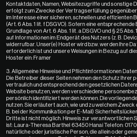
Kontaktdaten, Namen, Websitezugriffe und sonstige Da
erfolgt zum Zwecke der Vertragserfüllung gegenüber u
im Interesse einer sicheren, schnellen und effizienten
(Art. 6 Abs. 1 lit. f DSGVO). Sofern eine entsprechende
Grundlage von Art. 6 Abs. 1 lit. a DSGVO und § 25 Abs.
auf Informationen im Endgerät des Nutzers (z. B. Device
widerrufbar. Unser(e) Hoster wird bzw. werden Ihre Date
erforderlich ist und unsere Weisungen in Bezug auf di
Hoster ein: Framer
3. Allgemeine Hinweise und Pflichtinformationen Date
Die Betreiber dieser Seiten nehmen den Schutz Ihrer 
vertraulich und entsprechend den gesetzlichen Datens
Website benutzen, werden verschiedene personenbezo
persönlich identifiziert werden können. Die vorliegend
nutzen. Sie erläutert auch, wie und zu welchem Zweck d
B. bei der Kommunikation per E-Mail) Sicherheitslücke
Dritte ist nicht möglich. Hinweis zur verantwortlichen 
ist: Laura-Theresa Barthel 63450 Hanai Telefon: 0170
natürliche oder juristische Person, die allein oder ge