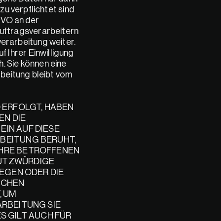
u verpflichtet sind 
GVO an der 
uftragsverarbeitern 
rarbeitung weiter. 
Ihrer Einwilligung 
 Sie können eine 
beitung bleibt vom 
O ERFOLGT, HABEN 
N DIE 
IN AUF DIESE 
BEITUNG BERUHT, 
HRE BETROFFENEN 
UTZWÜRDIGE 
EGEN ODER DIE 
CHEN 
 UM 
RBEITUNG SIE 
GILT AUCH FÜR 