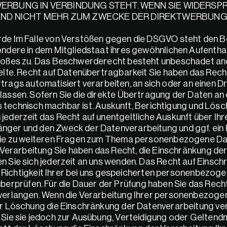
WERBUNG IN VERBINDUNG STEHT. WENN SIE WIDERSP
ND NICHT MEHR ZUM ZWECKE DER DIREKTWERBUNG
e Im Falle von Verstößen gegen die DSGVO steht den Be
dere in dem Mitgliedstaat ihres gewöhnlichen Aufenthalts
toßes zu. Das Beschwerderecht besteht unbeschadet and
fe. Recht auf Datenübertragbarkeit Sie haben das Recht, 
rtrags automatisiert verarbeiten, an sich oder an einen Dri
ssen. Sofern Sie die direkte Übertragung der Daten an 
s technisch machbar ist. Auskunft, Berichtigung und Lösch
derzeit das Recht auf unentgeltliche Auskunft über Ihr
ger und den Zweck der Datenverarbeitung und ggf. ein R
wie zu weiteren Fragen zum Thema personenbezogene Date
Verarbeitung Sie haben das Recht, die Einschränkung der 
Sie sich jederzeit an uns wenden. Das Recht auf Einschr
e Richtigkeit Ihrer bei uns gespeicherten personenbezoge
 überprüfen. Für die Dauer der Prüfung haben Sie das Recht
verlangen. Wenn die Verarbeitung Ihrer personenbezoge
r Löschung die Einschränkung der Datenverarbeitung ver
Sie sie jedoch zur Ausübung, Verteidigung oder Geltend